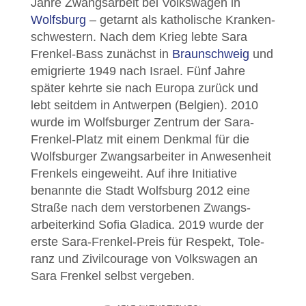
Jahre Zwangs­arbeit bei Volks­wagen in
Wolfsburg
– getarnt als katho­lische Kranken­
schwestern. Nach dem Krieg lebte Sara
Frenkel-Bass zunächst in
Braun­schweig
und
emi­grierte 1949 nach Israel. Fünf Jahre
später kehrte sie nach Europa zurück und
lebt seitdem in Antwerpen (Belgien). 2010
wurde im Wolfs­burger Zentrum der Sara-
Frenkel-Platz mit einem Denk­mal für die
Wolfs­burger Zwangs­arbeiter in Anwesen­heit
Frenkels einge­weiht. Auf ihre Initiative
benannte die Stadt Wolfs­burg 2012 eine
Straße nach dem verstor­benen Zwangs­
arbeiter­kind Sofia Gladica. 2019 wurde der
erste Sara-Frenkel-Preis für Respekt, Tole­
ranz und Zivil­courage von Volks­wagen an
Sara Frenkel selbst vergeben.